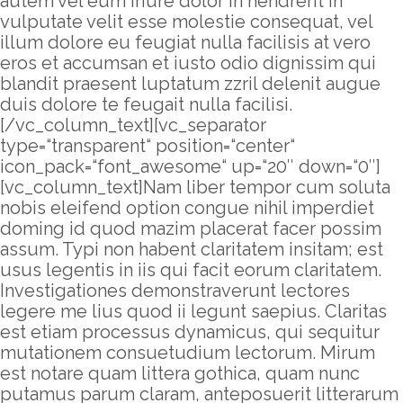
autem vel eum iriure dolor in hendrerit in
vulputate velit esse molestie consequat, vel
illum dolore eu feugiat nulla facilisis at vero
eros et accumsan et iusto odio dignissim qui
blandit praesent luptatum zzril delenit augue
duis dolore te feugait nulla facilisi.
[/vc_column_text][vc_separator
type=“transparent“ position=“center“
icon_pack=“font_awesome“ up=“20″ down=“0″]
[vc_column_text]Nam liber tempor cum soluta
nobis eleifend option congue nihil imperdiet
doming id quod mazim placerat facer possim
assum. Typi non habent claritatem insitam; est
usus legentis in iis qui facit eorum claritatem.
Investigationes demonstraverunt lectores
legere me lius quod ii legunt saepius. Claritas
est etiam processus dynamicus, qui sequitur
mutationem consuetudium lectorum. Mirum
est notare quam littera gothica, quam nunc
putamus parum claram, anteposuerit litterarum