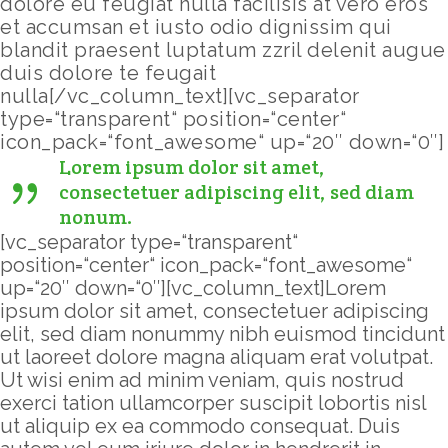
dolore eu feugiat nulla facilisis at vero eros
et accumsan et iusto odio dignissim qui
blandit praesent luptatum zzril delenit augue
duis dolore te feugait
nulla[/vc_column_text][vc_separator
type=“transparent“ position=“center“
icon_pack=“font_awesome“ up=“20″ down=“0″]
Lorem ipsum dolor sit amet,
consectetuer adipiscing elit, sed diam
nonum.
[vc_separator type=“transparent“
position=“center“ icon_pack=“font_awesome“
up=“20″ down=“0″][vc_column_text]Lorem
ipsum dolor sit amet, consectetuer adipiscing
elit, sed diam nonummy nibh euismod tincidunt
ut laoreet dolore magna aliquam erat volutpat.
Ut wisi enim ad minim veniam, quis nostrud
exerci tation ullamcorper suscipit lobortis nisl
ut aliquip ex ea commodo consequat. Duis