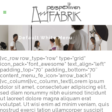
Default White Menu
[vc_row row_type=“row“ type=“grid“
icon_pack=“font_awesome“ text_align=“left“
padding_top=“70″ padding_bottom=“70″
content_menu_fe_icon=“arrow_back“]
[vc_column][vc_column_text]Lorem ipsum
dolor sit amet, consectetuer adipiscing elit,
sed diam nonummy nibh euismod tincidunt
ut laoreet dolore magna aliquam erat
volutpat. Ut wisi enim ad minim veniam, quis
nostrud exerci tation ullamcorper suscipit