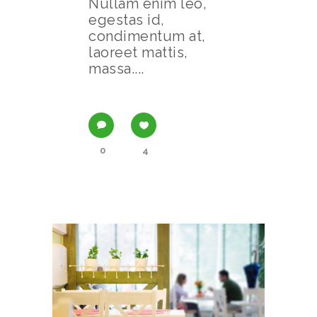
Nullam enim leo,
egestas id,
condimentum at,
laoreet mattis,
massa....
0
4