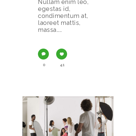
Nullam enim leo,
egestas id,
condimentum at,
laoreet mattis,
massa....
0
41