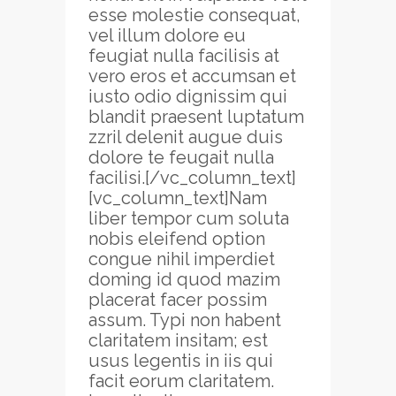
esse molestie consequat,
vel illum dolore eu
feugiat nulla facilisis at
vero eros et accumsan et
iusto odio dignissim qui
blandit praesent luptatum
zzril delenit augue duis
dolore te feugait nulla
facilisi.[/vc_column_text]
[vc_column_text]Nam
liber tempor cum soluta
nobis eleifend option
congue nihil imperdiet
doming id quod mazim
placerat facer possim
assum. Typi non habent
claritatem insitam; est
usus legentis in iis qui
facit eorum claritatem.