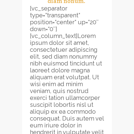
diam nonum.
[vc_separator
type=“transparent“
position=“center“ up=“20″
down=“0″]
[vc_column_text]Lorem
ipsum dolor sit amet,
consectetuer adipiscing
elit, sed diam nonummy
nibh euismod tincidunt ut
laoreet dolore magna
aliquam erat volutpat. Ut
wisi enim ad minim
veniam, quis nostrud
exerci tation ullamcorper
suscipit lobortis nisl ut
aliquip ex ea commodo
consequat. Duis autem vel
eum iriure dolor in
hendrerit in vulputate velit