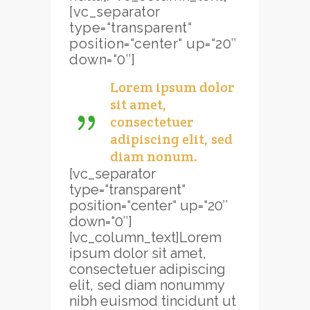
[vc_separator
type=“transparent“
position=“center“ up=“20″
down=“0″]
Lorem ipsum dolor
sit amet,
consectetuer
adipiscing elit, sed
diam nonum.
[vc_separator
type=“transparent“
position=“center“ up=“20″
down=“0″]
[vc_column_text]Lorem
ipsum dolor sit amet,
consectetuer adipiscing
elit, sed diam nonummy
nibh euismod tincidunt ut